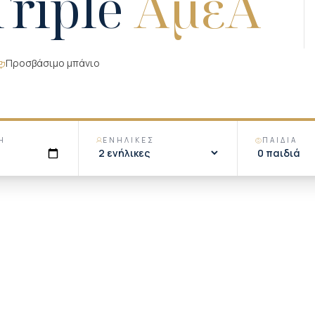
Triple
ΑμεΑ
Προσβάσιμο μπάνιο
Η
ΕΝΉΛΙΚΕΣ
ΠΑΙΔΙΆ