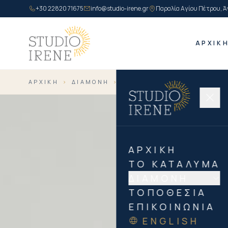
+30 22820 71675
info@studio-irene.gr
Παραλία Αγίου Πέτρου, Ά
ΑΡΧΙΚ
ΑΡΧΙΚΉ
›
ΔΙΑΜΟΝΉ
›
SUPERIOR TRIPLE ΑΜΕΑ
ΑΡΧΙΚΉ
ΤΟ ΚΑΤΆΛΥΜΑ
ΔΙΑΜΟΝΉ
ΤΟΠΟΘΕΣΊΑ
ΕΠΙΚΟΙΝΩΝΊΑ
ENGLISH