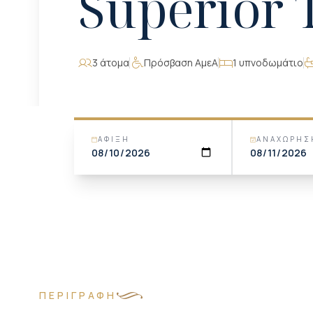
Superior 
3 άτομα
Πρόσβαση ΑμεΑ
1 υπνοδωμάτιο
ΆΦΙΞΗ
ΑΝΑΧΏΡΗΣ
ΠΕΡΙΓΡΑΦΉ