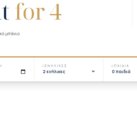
nt
for 4
ικό μπάνιο
Η
ΕΝΉΛΙΚΕΣ
ΠΑΙΔΙΆ