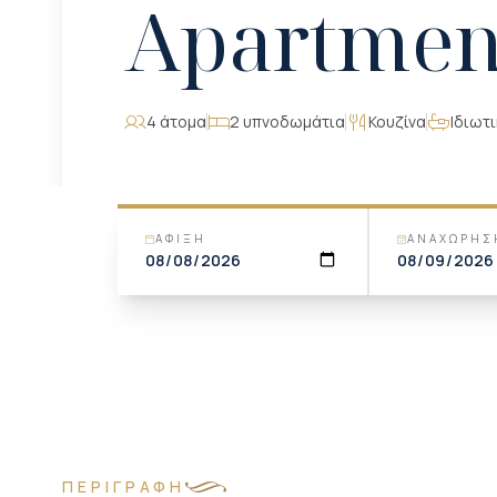
Apartme
4 άτομα
2 υπνοδωμάτια
Κουζίνα
Ιδιωτ
ΆΦΙΞΗ
ΑΝΑΧΏΡΗΣ
ΠΕΡΙΓΡΑΦΉ