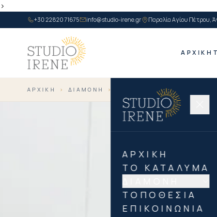
>
+30 22820 71675
info@studio-irene.gr
Παραλία Αγίου Πέτρου, Ά
ΑΡΧΙΚΉ
ΑΡΧΙΚΉ
›
ΔΙΑΜΟΝΉ
›
APARTMENT FOR 4
ΑΡΧΙΚΉ
ΤΟ ΚΑΤΆΛΥΜΑ
ΔΙΑΜΟΝΉ
ΤΟΠΟΘΕΣΊΑ
ΕΠΙΚΟΙΝΩΝΊΑ